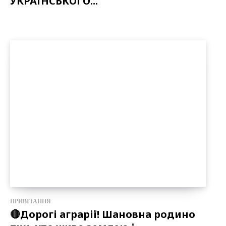
УКРАЇНСЬКОГО...
ПРИВІТАННЯ
🔴Дорогі аграрії! Шановна родино