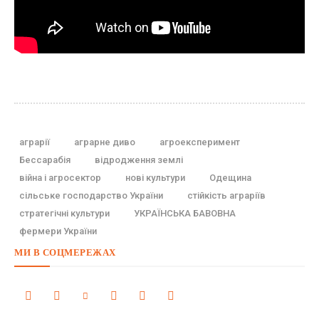
аграрії
аграрне диво
агроексперимент
Бессарабія
відродження землі
війна і агросектор
нові культури
Одещина
сільське господарство України
стійкість аграріїв
стратегічні культури
УКРАЇНСЬКА БАВОВНА
фермери України
МИ В СОЦМЕРЕЖАХ