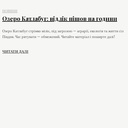
НОВИНИ
Озеро Катлабуг: відлік пішов на години
Озеро Катлабуг стрімко міліє, під загрозою — аграрії, екологія та життя сіл
Півдня. Час рятувати — обмежений. Читайте матеріал і поширте далі!
ЧИТАТИ ДАЛІ