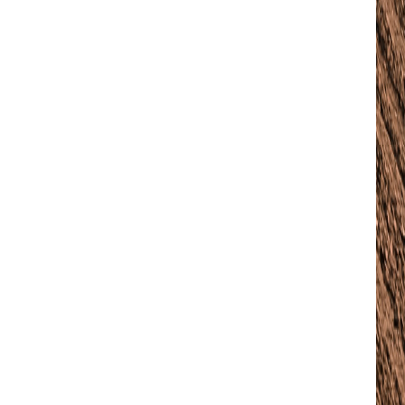
1.5″]
sImxhbmRzY2FwZSI6IjE0IiwicG9ydHJhaXQiOiIxMyIsInBob25lIjoiMTMifQ==
WVzJTIwbWklMjBpbg==”
vdHRvbSI6IjMiLCJkaXNwbGF5IjoiIn0sImxhbmRzY2FwZSI6eyJtYXJnaW4tY
=”
sImxhbmRzY2FwZSI6IjE0IiwicG9ydHJhaXQiOiIxMyIsInBob25lIjoiMTMifQ==
aWR1bnQlMjBsb3JlbQ==”
vdHRvbSI6IjMiLCJkaXNwbGF5IjoiIn0sImxhbmRzY2FwZSI6eyJtYXJnaW4tY
=”
sImxhbmRzY2FwZSI6IjE0IiwicG9ydHJhaXQiOiIxMyIsInBob25lIjoiMTMifQ==