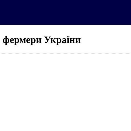
ка
Новини
Аналітика
Проєкти
фермери України