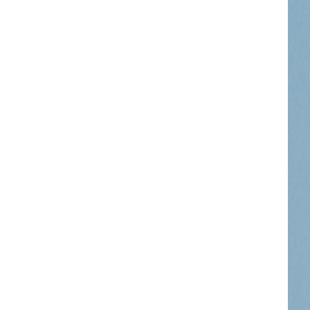
=”eyJhbGwiOnsibWFyZ2luLWJvdHRvbSI6IjAiLCJkaXNwbGF5IjoiIn19″ free_plan
bGwiOiIxNCIsImxhbmRzY2FwZSI6IjEzIiwicG9ydHJhaXQiOiIxMiIsInBob25lIj
bWFyZ2luLWxlZnQiOiIxMiIsIndpZHRoIjoiMTgwIiwiZGlzcGxheSI6IiJ9LC
=”
1.5″]
sImxhbmRzY2FwZSI6IjE0IiwicG9ydHJhaXQiOiIxMyIsInBob25lIjoiMTMifQ==
WVzJTIwbWklMjBpbg==”
vdHRvbSI6IjMiLCJkaXNwbGF5IjoiIn0sImxhbmRzY2FwZSI6eyJtYXJnaW4tY
=”
sImxhbmRzY2FwZSI6IjE0IiwicG9ydHJhaXQiOiIxMyIsInBob25lIjoiMTMifQ==
sbGElMjB0aW5jaWR1bnQlMjBsb3JlbSUzQyUyRmRlbCUzRQ==”
vdHRvbSI6IjMiLCJkaXNwbGF5IjoiIn0sImxhbmRzY2FwZSI6eyJtYXJnaW4tY
=”