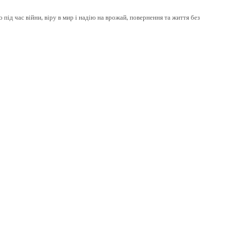
 під час війни, віру в мир і надію на врожай, повернення та життя без
elect
Tryout