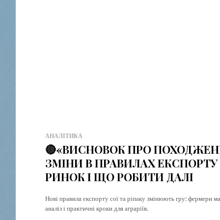
y
p
Simp
No 
fees
best
for 
mon
АНАЛІТИКА
🔴«ВИСНОВОК ПРО ПОХОДЖЕНН
ЗМІНИ В ПРАВИЛАХ ЕКСПОРТУ 
РИНОК І ЩО РОБИТИ ДАЛІ
Нові правила експорту сої та ріпаку змінюють гру: фермери 
аналіз і практичні кроки для аграріїв.