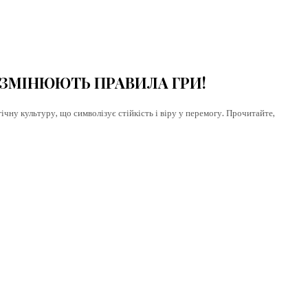
free_plan_desc=”JTNDZGVsJTNFUGhh
Ї ЗМІНЮЮТЬ ПРАВИЛА ГРИ!
ну культуру, що символізує стійкість і віру у перемогу. Прочитайте,