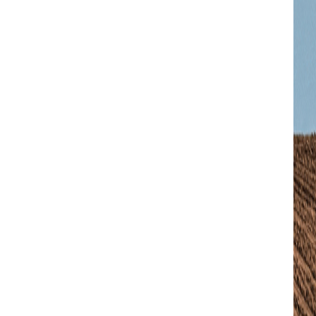
sImxhbmRzY2FwZSI6IjE0IiwicG9ydHJhaXQiOiIxMyIsInBob25lIjoiMTMifQ==
c2VsbHVzJTIwYSUyMG5lcXVlJTNDJTJGZGVsJTNF”]
=”eyJhbGwiOnsibWFyZ2luLWJvdHRvbSI6IjAiLCJkaXNwbGF5IjoiIn19″ free_plan
0.8)” f_descr_font_size=”eyJhbGwiOiIxNCIsImxhbmRzY2FwZSI6IjEzIiwicG
bWFyZ2luLWxlZnQiOiIxMiIsIndpZHRoIjoiMTgwIiwiZGlzcGxheSI6IiJ9LC
=”
1.5″]
sImxhbmRzY2FwZSI6IjE0IiwicG9ydHJhaXQiOiIxMyIsInBob25lIjoiMTMifQ==
WVzJTIwbWklMjBpbg==”
vdHRvbSI6IjMiLCJkaXNwbGF5IjoiIn0sImxhbmRzY2FwZSI6eyJtYXJnaW4tY
=”