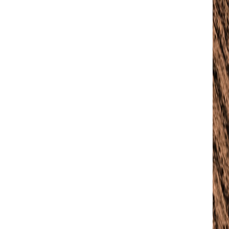
c2VsbHVzJTIwYSUyMG5lcXVlJTNDJTJGZGVsJTNF”]