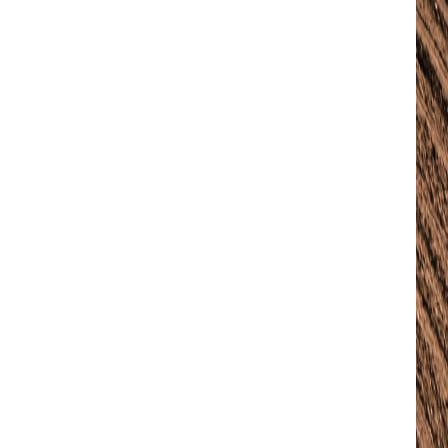
sImxhbmRzY2FwZSI6IjE0IiwicG9ydHJhaXQiOiIxMyIsInBob25lIjoiMTMifQ==
aWR1bnQlMjBsb3JlbQ==”
vdHRvbSI6IjMiLCJkaXNwbGF5IjoiIn0sImxhbmRzY2FwZSI6eyJtYXJnaW4tY
=”
sImxhbmRzY2FwZSI6IjE0IiwicG9ydHJhaXQiOiIxMyIsInBob25lIjoiMTMifQ==
UyMG5lcXVl”]
=”eyJhbGwiOnsibWFyZ2luLWJvdHRvbSI6IjAiLCJkaXNwbGF5IjoiIn19″ free_pla
0.6)” f_descr_font_size=”eyJhbGwiOiIxNCIsImxhbmRzY2FwZSI6IjEzIiwicG
bWFyZ2luLWxlZnQiOiIxMiIsIndpZHRoIjoiMTgwIiwiZGlzcGxheSI6IiJ9LC
=”