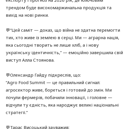
експорту і прогноз на 2026 рік, де ключовим
трендом буде високомаржинальна продукція та
вихід на нові ринки.
💬“Цей саміт — доказ, що війна не здатна перемогти
тих, хто живе із землею в серці. Ми — аграрна нація,
яка сьогодні творить не лише хліб, а і нову
українську ідентичність,” — емоційно завершила свій
виступ Алла Стоянова.
💬Олександр Гайду підкреслів, що:
“Agro Food Summit — це правильний сигнал:
агросектор живе, бореться і готовий до змін. Ми
почули фермерів, побачили інновації, і головне —
відчули ту єдність, яка народжує великі національні
стратегії.”
💬Тарас Висоцький зауважив: