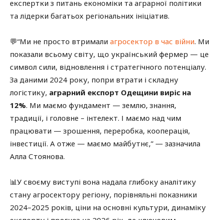
експертки з питань економіки та аграрної політики
та лідерки багатьох регіональних ініціатив.
💬“Ми не просто втримали
агросектор в час війни
. Ми
показали всьому світу, що український фермер — це
символ сили, відновлення і стратегічного потенціалу.
За даними 2024 року, попри втрати і складну
логістику,
аграрний експорт Одещини виріс на
12%
. Ми маємо фундамент — землю, знання,
традиції, і головне – інтелект. І маємо над чим
працювати — зрошення, переробка, кооперація,
інвестиції. А отже — маємо майбутнє,” — зазначила
Алла Стоянова.
📊У своєму виступі вона надала глибоку аналітику
стану агросектору регіону, порівняльні показники
2024–2025 років, ціни на основні культури, динаміку