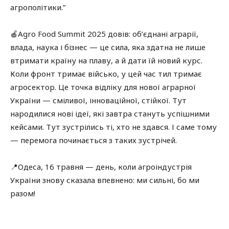
агрополітики.”
🍎Agro Food Summit 2025 довів: об’єднані аграрії,
влада, наука і бізнес — це сила, яка здатна не лише
втримати країну на плаву, а й дати їй новий курс.
Коли фронт тримає військо, у цей час тил тримає
агросектор. Це точка відліку для нової аграрної
України — сміливої, інноваційної, стійкої. Тут
народилися нові ідеї, які завтра стануть успішними
кейсами. Тут зустрілись ті, хто не здався. І саме тому
— перемога починається з таких зустрічей.
📍Одеса, 16 травня — день, коли агроіндустрія
України знову сказала впевнено: ми сильні, бо ми
разом!