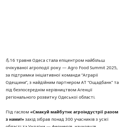
💪16 травня Одеса стала епіцентром найбільш
очікуваної агроподії року — Agro Food Summit 2025,
за підтримки ініціативної команди “Аграрії
Одещини”, з найдійним партнером АТ “Ощадбанк” та
під безпосереднім керівництвом Агенції
регіонального розвитку Одеської області.
Під гаслом
«Смакуй майбутнє агроіндустрії разом
з нами!»
захід зібрав понад 300 учасників з усієї
області та України — фермерів, науковців,