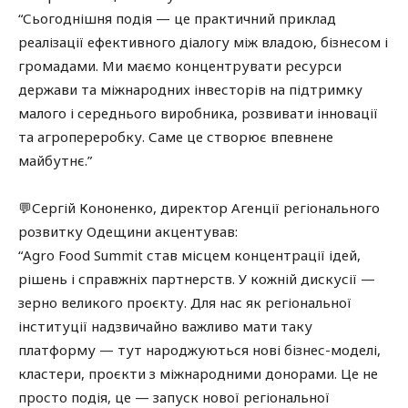
“Сьогоднішня подія — це практичний приклад
реалізації ефективного діалогу між владою, бізнесом і
громадами. Ми маємо концентрувати ресурси
держави та міжнародних інвесторів на підтримку
малого і середнього виробника, розвивати інновації
та агропереробку. Саме це створює впевнене
майбутнє.”
💬Сергій Кононенко, директор Агенції регіонального
розвитку Одещини акцентував:
“Agro Food Summit став місцем концентрації ідей,
рішень і справжніх партнерств. У кожній дискусії —
зерно великого проєкту. Для нас як регіональної
інституції надзвичайно важливо мати таку
платформу — тут народжуються нові бізнес-моделі,
кластери, проєкти з міжнародними донорами. Це не
просто подія, це — запуск нової регіональної