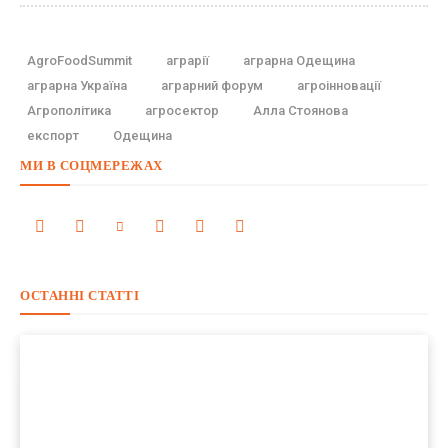
AgroFoodSummit
аграрії
аграрна Одещина
аграрна Україна
аграрний форум
агроінновації
Агрополітика
агросектор
Алла Стоянова
експорт
Одещина
МИ В СОЦМЕРЕЖАХ
ОСТАННІ СТАТТІ