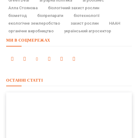
Green Deal
аграрна політика
агробізнес
Алла Стоянова
біологічний захист рослин
біометод
біопрепарати
біотехнології
екологічне землеробство
захист рослин
НААН
органічне виробництво
український агросектор
МИ В СОЦМЕРЕЖАХ
ОСТАННІ СТАТТІ