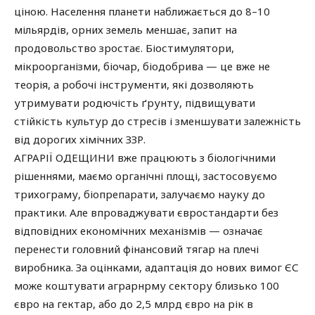
ціною. Населення планети наближається до 8–10
мільярдів, орних земель меншає, запит на
продовольство зростає. Біостимулятори,
мікроорганізми, біочар, біодобрива — це вже не
теорія, а робочі інструменти, які дозволяють
утримувати родючість ґрунту, підвищувати
стійкість культур до стресів і зменшувати залежність
від дорогих хімічних ЗЗР.
АГРАРІЇ ОДЕЩИНИ вже працюють з біологічними
рішеннями, маємо органічні площі, застосовуємо
трихограму, біопрепарати, залучаємо науку до
практики. Але впроваджувати євростандарти без
відповідних економічних механізмів — означає
перенести головний фінансовий тягар на плечі
виробника. За оцінками, адаптація до нових вимог ЄС
може коштувати аграрнрму сектору близько 100
євро на гектар, або до 2,5 млрд євро на рік в