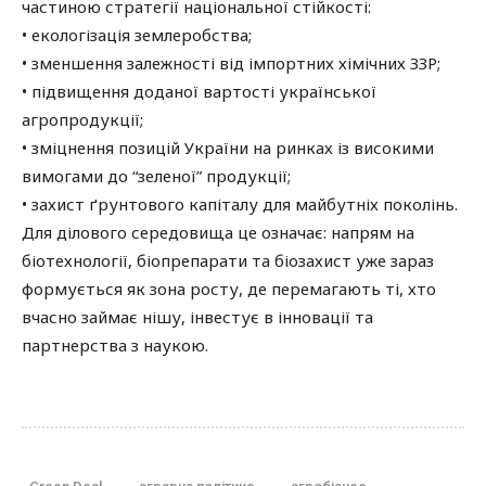
частиною стратегії національної стійкості:
• екологізація землеробства;
• зменшення залежності від імпортних хімічних ЗЗР;
• підвищення доданої вартості української
агропродукції;
• зміцнення позицій України на ринках із високими
вимогами до “зеленої” продукції;
• захист ґрунтового капіталу для майбутніх поколінь.
Для ділового середовища це означає: напрям на
біотехнології, біопрепарати та біозахист уже зараз
формується як зона росту, де перемагають ті, хто
вчасно займає нішу, інвестує в інновації та
партнерства з наукою.