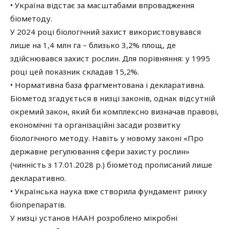
• Україна відстає за масштабами впровадження
біометоду.
У 2024 році біологічний захист використовувався
лише на 1,4 млн га – близько 3,2% площ, де
здійснювався захист рослин. Для порівняння: у 1995
році цей показник складав 15,2%.
• Нормативна база фрагментована і декларативна.
Біометод згадується в низці законів, однак відсутній
окремий закон, який би комплексно визначав правові,
економічні та організаційні засади розвитку
біологічного методу. Навіть у новому законі «Про
державне регулювання сфери захисту рослин»
(чинність з 17.01.2028 р.) біометод прописаний лише
декларативно.
• Українська наука вже створила фундамент ринку
біопрепаратів.
У низці установ НААН розроблено мікробні