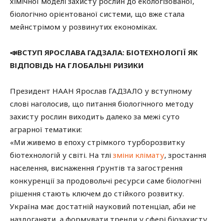
хімічної моделі захисту рослин до екологізованої,
біологічно орієнтованої системи, що вже стала
мейнстрімом у розвинутих економіках.
📣ВСТУП ЯРОСЛАВА ГАДЗАЛА: БІОТЕХНОЛОГІЇ ЯК
ВІДПОВІДЬ НА ГЛОБАЛЬНІ РИЗИКИ
Президент НААН Ярослав ГАДЗАЛО у вступному
слові наголосив, що питання біологічного методу
захисту рослин виходить далеко за межі суто
аграрної тематики:
«Ми живемо в епоху стрімкого турборозвитку
біотехнологій у світі. На тлі
зміни клімату
, зростання
населення, виснаження ґрунтів та загострення
конкуренції за продовольчі ресурси саме біологічні
рішення стають ключем до стійкого розвитку.
Україна має достатній науковий потенціал, аби не
наздоганяти, а формувати тренди у сфері біозахисту.