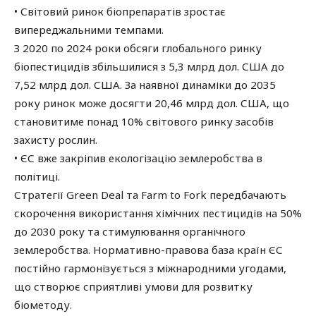
• Світовий ринок біопрепаратів зростає
випереджальними темпами.
З 2020 по 2024 роки обсяги глобального ринку
біопестицидів збільшилися з 5,3 млрд дол. США до
7,52 млрд дол. США. За наявної динаміки до 2035
року ринок може досягти 20,46 млрд дол. США, що
становитиме понад 10% світового ринку засобів
захисту рослин.
• ЄС вже закріпив екологізацію землеробства в
політиці.
Стратегії Green Deal та Farm to Fork передбачають
скорочення використання хімічних пестицидів на 50%
до 2030 року та стимулювання органічного
землеробства. Нормативно-правова база країн ЄС
постійно гармонізується з міжнародними угодами,
що створює сприятливі умови для розвитку
біометоду.