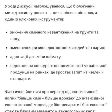
У ході дискусії наголошувалося, що біологічний
метод захисту рослин — це не нішеве рішення, а
один із ключових інструментів:
зниження хімічного навантаження на ґрунти та
воду;
зменшення ризиків для здоров’я людей та тварин;
адаптації до зміни клімату;
підвищення конкурентоспроможності української
продукції на ринках, де зростає запит на «зелені»
стандарти.
Фактично, йдеться про перехід від екстенсивної
логіки “більше хімії – більше врожаю” до інтенсивної
екологізованої моделі, де біопрепарати і біотехнології
стають базовим елементом технологічних карт.