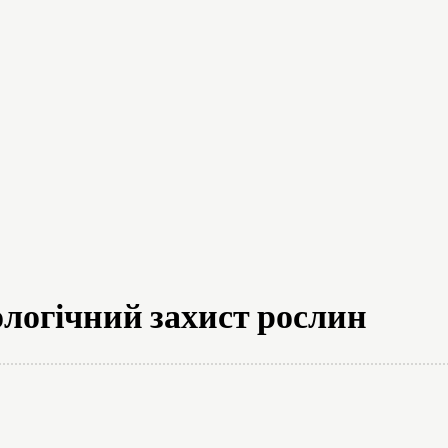
на думка
Новини
Аналітика
Пр
ологічний захист рослин