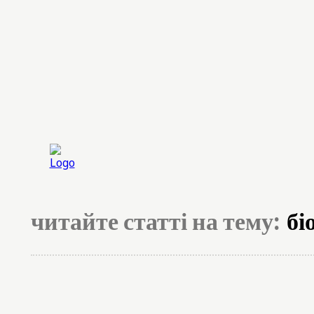
Головна
Експерт
читайте статті на тему:
бі