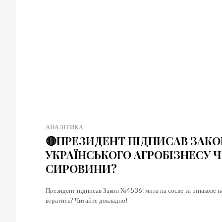
y
p
Simp
No 
fees
best
for 
mon
АНАЛІТИКА
🔴ПРЕЗИДЕНТ ПІДПИСАВ ЗАКОН
УКРАЇНСЬКОГО АГРОБІЗНЕСУ 
СИРОВИНИ?
Президент підписав Закон №4536: мита на соєве та ріпакове на
втратить? Читайте докладно!