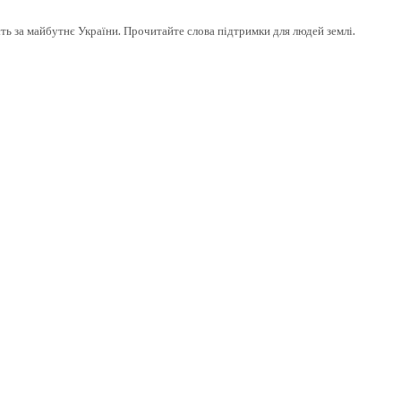
ість за майбутнє України. Прочитайте слова підтримки для людей землі.
elect
Tryout