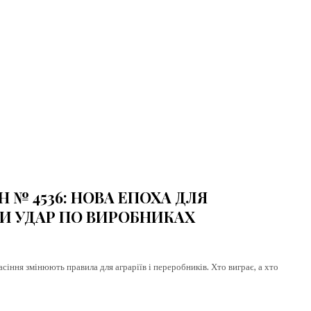
our
[tds_plans_price tdc_css
[tds_plans_description
lan
f_descr_font_size=”eyJh
year_plan_desc=”JTJGeWVhcg==”
tdc_css=”eyJhbGwiOnsi
month_plan_desc=”JTJGJTIwbW9udGg
f_descr_font_line_height=”
f_descr_font_family=”325″
le pricing.
f_descr_font_size=”eyJhbGwiOiIxNSI
hidden
f_descr_font_line_height=”1.6″
. Get the
color=”rgba(255,255,255,0.6)”
 content
free_plan_desc=”U2VkJTIwdWx0cmlja
your
tdc_css=”eyJhbGwiOnsibWFyZ2luLWJ
ey.
[tds_plans_description
year_plan_desc=”JTJGeWVhcg==”
month_plan_desc=”JTJGJTIwbW9udGg
 № 4536: НОВА ЕПОХА ДЛЯ
f_descr_font_family=”325″
f_descr_font_size=”eyJhbGwiOiIxNSI
ЧИ УДАР ПО ВИРОБНИКАХ
f_descr_font_line_height=”1.6″
color=”rgba(255,255,255,0.25)”
free_plan_desc=”JTNDZGVsJTNFTnV
сіння змінюють правила для аграріїв і переробників. Хто виграє, а хто
tdc_css=”eyJhbGwiOnsibWFyZ2luLWJ
[tds_plans_description
year_plan_desc=”JTJGeWVhcg==”
month_plan_desc=”JTJGJTIwbW9udGg