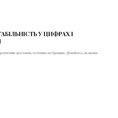
free_plan_desc=”JTNDZGVsJTNFUGhh
ТАБІЛЬНІСТЬ У ЦИФРАХ І
Я
ерспективи зростання, особливо на Одещині. Дізнайтесь, як малим