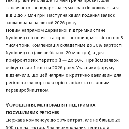
гектар, але не більше 10 млн грн на проєкт. Для
тепличного господарства сума грантів коливається
від 2 до 7 млн грн. Наступна хвиля подання заявок
запланована на лютий 2026 року.
Новим напрямом державної підтримки стане
будівництво овоче- та фруктосховищ місткістю від 3
тисяч тонн. Компенсація складатиме до 30% вартості
будівництва (але не більше 20 млн грн), а для
прифронтових територій — до 50%. Прийом заявок
очікується з 1 квітня 2026 року. Учасники форуму
відзначили, що цей напрям є критично важливим для
регіонів з експортною орієнтацією та сезонним
перевиробництвом.
💦ЗРОШЕННЯ, МЕЛІОРАЦІЯ І ПІДТРИМКА
ПОСУШЛИВИХ РЕГІОНІВ
Держава компенсує до 50% витрат, але не більше 26
500 грн на гектар. Для деокупованих територій