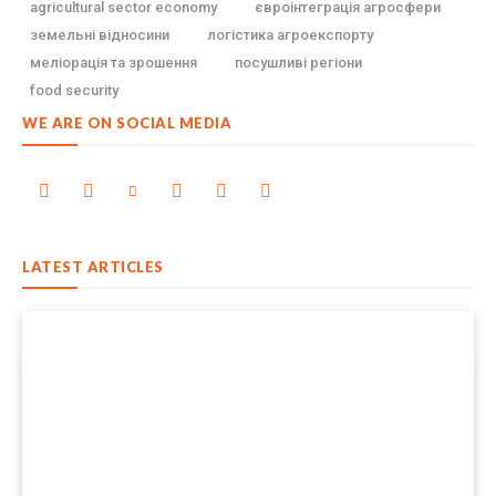
agricultural sector economy
євроінтеграція агросфери
земельні відносини
логістика агроекспорту
меліорація та зрошення
посушливі регіони
food security
WE ARE ON SOCIAL MEDIA
LATEST ARTICLES