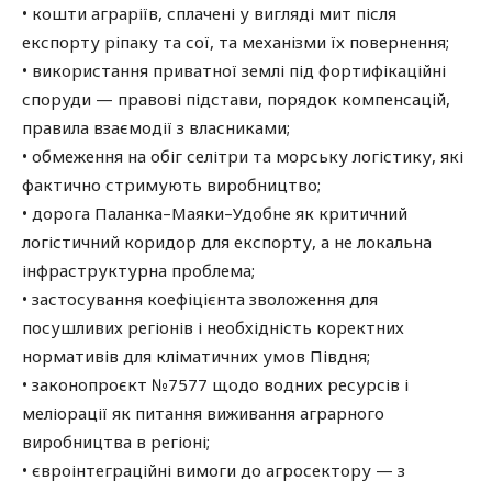
• кошти аграріїв, сплачені у вигляді мит після
експорту ріпаку та сої, та механізми їх повернення;
• використання приватної землі під фортифікаційні
споруди — правові підстави, порядок компенсацій,
правила взаємодії з власниками;
• обмеження на обіг селітри та морську логістику, які
фактично стримують виробництво;
• дорога Паланка–Маяки–Удобне як критичний
логістичний коридор для експорту, а не локальна
інфраструктурна проблема;
• застосування коефіцієнта зволоження для
посушливих регіонів і необхідність коректних
нормативів для кліматичних умов Півдня;
• законопроєкт №7577 щодо водних ресурсів і
меліорації як питання виживання аграрного
виробництва в регіоні;
• євроінтеграційні вимоги до агросектору — з