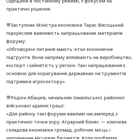
Одещини в постійному режимі, з фокусом на
практичні рішення.
💬Заступник Міністра економіки Тарас Висоцький
підкреслив важливість напрацьованих матеріалів
форуму:
«Обговорені питання мають чітке економічне
підґрунтя. Вони напряму впливають на виробництво,
експорт і зайнятість у регіоні. Такі напрацювання є
основою для коригування державних інструментів
підтримки агросектору».
💬Родіон Абашев, начальник Ізмаїльської районної
військової адміністрації:
«Для району такі форуми важливі насамперед з
практичної точки зору. Аграрний бізнес — ключова
складова економіки громад, робочих місць і
наповнення місцевих бюджетів. Коли проблеми