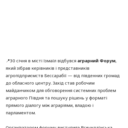
📍30 січня в місті Ізмаїл відбувся
аграрний Форум
,
який зібрав керівників і представників
агропідприємств Бессарабії — від південних громад
до обласного центру. Захід став робочим
майданчиком для обговорення системних проблем
аграрного Півдня та пошуку рішень у форматі
прямого діалогу між аграріями, владою і
парламентом.
Організатором форуму виступила Всеукраїнська