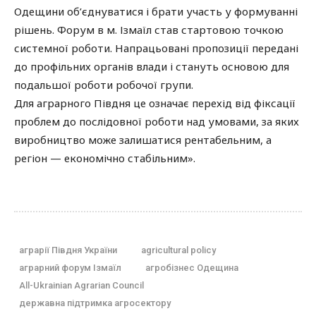
Одещини об’єднуватися і брати участь у формуванні
рішень. Форум в м. Ізмаїл став стартовою точкою
системної роботи. Напрацьовані пропозиції передані
до профільних органів влади і стануть основою для
подальшої роботи робочої групи.
Для аграрного Півдня це означає перехід від фіксації
проблем до послідовної роботи над умовами, за яких
виробництво може залишатися рентабельним, а
регіон — економічно стабільним».
аграрії Півдня України
agricultural policy
аграрний форум Ізмаїл
агробізнес Одещина
All-Ukrainian Agrarian Council
державна підтримка агросектору