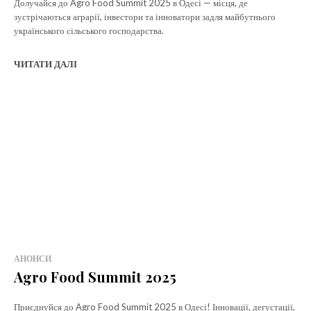
Долучайся до Agro Food Summit 2025 в Одесі — місця, де
f_descr_font_line_height=”1.6″ color=”rgba(255,255,255,0.6)”
зустрічаються аграрії, інвестори та інноватори задля майбутнього
free_plan_desc=”TnVsbGElMjB0aW5jaWR1bnQlMjBsb3JlbQ==”
українського сільського господарства.
tdc_css=”eyJhbGwiOnsibWFyZ2luLWJvdHRvbSI6IjMiLCJkaXNwbGF5
[tds_plans_description year_plan_desc=”JTJGeWVhcg==”
ЧИТАТИ ДАЛІ
month_plan_desc=”JTJGJTIwbW9udGg=”
f_descr_font_family=”325″
f_descr_font_size=”eyJhbGwiOiIxNSIsImxhbmRzY2FwZSI6IjE0Iiwic
f_descr_font_line_height=”1.6″ color=”rgba(255,255,255,0.25)”
free_plan_desc=”JTNDZGVsJTNFUGhhc2VsbHVzJTIwYSUyMG5lcXVlJ
АНОНСИ
Agro Food Summit 2025
Приєднуйся до Agro Food Summit 2025 в Одесі! Інновації, дегустації,