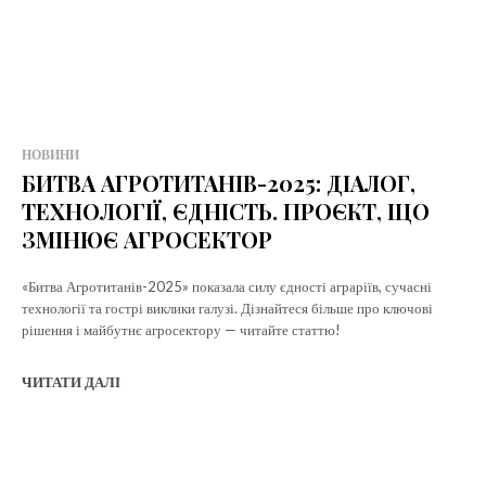
НОВИНИ
БИТВА АГРОТИТАНІВ-2025: ДІАЛОГ,
ТЕХНОЛОГІЇ, ЄДНІСТЬ. ПРОЄКТ, ЩО
ЗМІНЮЄ АГРОСЕКТОР
«Битва Агротитанів-2025» показала силу єдності аграріїв, сучасні
технології та гострі виклики галузі. Дізнайтеся більше про ключові
рішення і майбутнє агросектору — читайте статтю!
ЧИТАТИ ДАЛІ