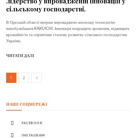
лідерство у впровадженні інновацій у
сільському господарстві.
В Одеській області вперше впроваджено японську технологію
нанобульбашок KAKUICHI. Інновація покращить зрошення, підвищить
врожайність та сприятиме сталому розвитку сільського господарства
України.
ЧИТАТИ ДАЛІ
1
2
НАШІ СОЦМЕРЕЖІ
FACEBOOK
INSTAGRAM