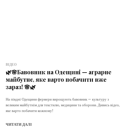
ВІДЕО
🌿🌸Бавовник на Одещині — аграрне
майбутнє, яке варто побачити вже
зараз! 🌸🌿
На півдні Одещини фермери вирощують бавовник — культуру з
великим майбутнім для текстилю, медицини та оборони. Дивись відео,
яке варто побачити кожному!
ЧИТАТИ ДАЛІ