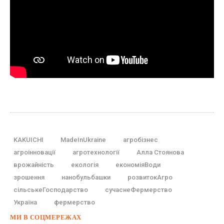
KAKUICHI
MadeInUkraine
агробізнес
агроінновації
агротехнології
Алла Стоянова
врожайність
екологія
економіяВоди
зрошення
нанобульбашки
розвитокАгро
сільськеГосподарство
сучаснеФермерство
Україна
фермерство
МИ В СОЦМЕРЕЖАХ