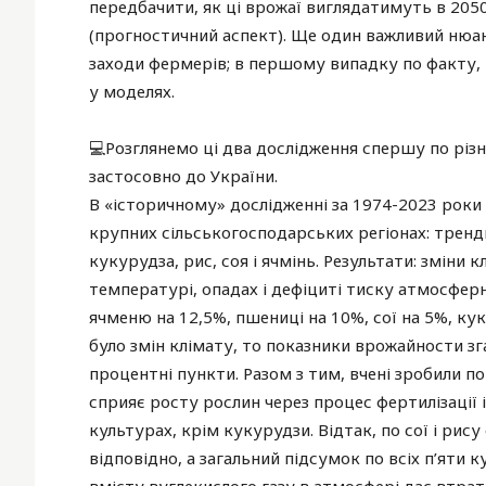
передбачити, як ці врожаї виглядатимуть в 2050 
(прогностичний аспект). Ще один важливий нюан
заходи фермерів; в першому випадку по факту,
у моделях.
💻Розглянемо ці два дослідження спершу по різни
застосовно до України.
В «історичному» дослідженні за 1974-2023 роки 
крупних сільськогосподарських регіонах: тренди
кукурудза, рис, соя і ячмінь. Результати: зміни 
температурі, опадах і дефіциті тиску атмосфер
ячменю на 12,5%, пшениці на 10%, сої на 5%, ку
було змін клімату, то показники врожайности з
процентні пункти. Разом з тим, вчені зробили п
сприяє росту рослин через процес фертилізації 
культурах, крім кукурудзи. Відтак, по сої і рис
відповідно, а загальний підсумок по всіх п’яти к