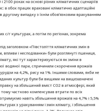
і 2100 роках на основі різних кліматичних сценаріїв
с: в обох працях враховані кліматично адаптаційні
 в другому випадку з їхнім обов’язковим врахуванням
х с/г культурах, а потім по регіонах, зокрема
під заголовком «Півстоліття кліматичних змін в
, впливи і несподіванки» були розглянуті пшениця,
клімату, які тут характеризуються як зміни в
ної водяної пари, спричинили скорочення врожаїв
курудзи на 4,2%, рису на 1%. Іншими словами, якби не
гаданих культур були би вищими на вищезазначені
оправку на збільшений вміст СО2 в атмосфері, який
і тому частково компенсував втрати по всіх
у отримуємо навіть збільшення врожаїв на 4,7% і 5,5%
ультурах з урахуванням і змін клімату, і збільшення