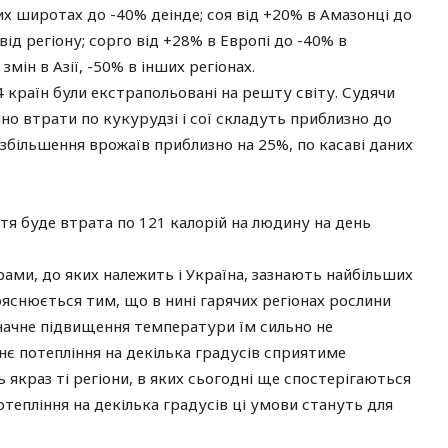
их широтах до -40% деінде; соя від +20% в Амазонці до
ід регіону; сорго від +28% в Европі до -40% в
змін в Азії, -50% в інших регіонах.
54 країн були екстрапольовані на решту світу. Судячи
но втрати по кукурудзі і сої складуть приблизно до
) збільшення врожаїв приблизно на 25%, по касаві даних
ття буде втрата по 121 калорій на людину на день
ами, до яких належить і Україна, зазнають найбільших
яснюється тим, що в нині гарячих регіонах рослини
начне підвищення температури їм сильно не
нє потепління на декілька градусів сприятиме
якраз ті регіони, в яких сьогодні ще спостерігаються
отепління на декілька градусів ці умови стануть для