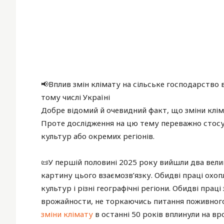
📢Вплив змін клімату на сільське господарств
тому числі Україні
Добре відомий й очевидний факт, що зміни клім
Проте дослідження на цю тему переважно стосу
культур або окремих регіонів.
📜У першій половині 2025 року вийшли два велик
картину цього взаємозв’язку. Обидві праці охо
культур і різні географічні регіони. Обидві пра
врожайности, не торкаючись питання поживного
зміни клімату
в останні 50 років вплинули на вр