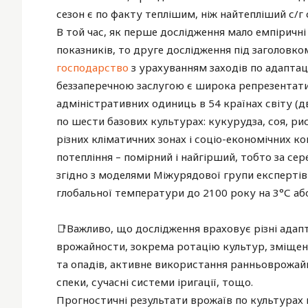
сезон є по факту теплішим, ніж найтепліший с/г 
В той час, як перше дослідження мало емпіричні
показників, то друге дослідження під заголовко
господарство
з урахуванням заходів по адаптаці
беззаперечною заслугою є широка репрезентативн
адміністративних одиниць в 54 країнах світу (
по шести базових культурах: кукурудза, соя, рис,
різних кліматичних зонах і соціо-економічних ко
потепління – помірний і найгірший, тобто за сер
згідно з моделями Міжурядової групи експертів
глобальної температури до 2100 року на 3°С або
📑Важливо, що дослідження враховує різні адап
врожайности, зокрема ротацію культур, зміщенн
та опадів, активне використання ранньоврожай
спеки, сучасні системи іригації, тощо.
Прогностичні результати врожаїв по культурах н