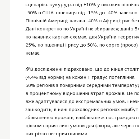
сценарію: кукурудза від +10% у високих північн
-50% в США; пшениця від -15% до -40% залежно в
Північній Америці; касава -40% в Африці; рис без 
Дані конкретно по Україні не збиралися; дані з 
по наявних картах-схемах, для України теоретич
25%, по пшениці і рису до 50%, по сорго (просо
немає.
🌾В дослідженні підраховано, що до кінця столі
(4,4% від норми) на кожен 1 градус потепління.
50% регіонів з помірними середніми температур
в процентному відношенні втрат врожаїв. Це по
вже адаптувалися до екстремальних умов, і нез
зашкодить; в нині прохолодних регіонах майбут
збільшенню врожаїв; найбільше ж постраждають 
цілком сприятливі умови для флори, але через п
них різко несприятливими.