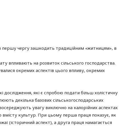
о в першу чергу зашкодить традиційним «житницям», в
ату впливають на розвиток сільського господарства.
валися окремих аспектів цього впливу, окремих
і дослідження, які є спробою подати більш холістичну
плюють декілька базових сільськогосподарських
ці зосереджують увагу виключно на калорійних аспектах
 вмісту культур. При цьому перша праця показує, як
ожаї (історичний аспект), а друга праця намагається