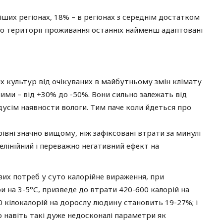
ших регіонах, 18% – в регіонах з середнім достатком
що території проживання останніх найменш адаптовані
х культур від очікуваних в майбутньому змін клімату
ми – від +30% до -50%. Вони сильно залежать від
дусім наявности вологи. Тим паче коли йдеться про
івні значно вищому, ніж зафіксовані втрати за минулі
нелінійний і переважно негативний ефект на
их потреб у суто калорійне вираження, при
 на 3-5°С, призведе до втрати 420-600 калорій на
 кілокалорій на дорослу людину становить 19-27%; і
 навіть такі дуже недосконалі параметри як