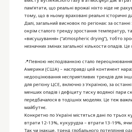
вмісту вуглекислого газу в атмосфері дає втрату
пам’ятати, що реальні врожаї ніхто ніде не раху
тому, що в ньому враховані реальні історичні да
Далі, загальний висновок по регіонах: за останні
окрім сталого тренду зростання температур, т
«висушування» (“atmospheric drying”), тобто зр
незначних змінах загальної кількости опадів. Ц
📍Певною несподіванкою стало переоцінювання 
Америки (США) – насправді цей континент наразі
недооцінювання несприятливих трендів для інш
для регіону ЦСЕ, включно з Україною, за останн
менших опадів і дефіциту тиску водяної пари ск
передбачалося в тодішніх моделях. Це теж важл
майбутнє.
Конкретно по Україні містяться дані по трьох 
втрати 12-13%, кукурудза – втрати 13-19%, ячмі
Так чи інакше, тренд глобального потепління од