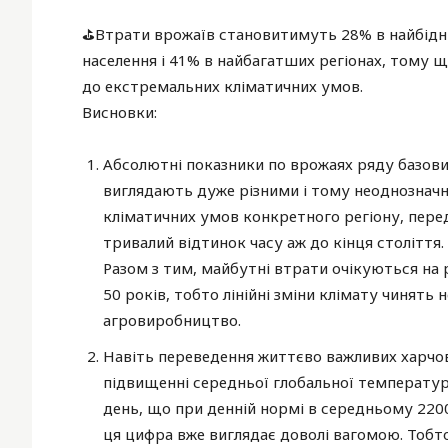
⛳️Втрати врожаїв становитимуть 28% в найбідні
населення і 41% в найбагатших регіонах, тому 
до екстремальних кліматичних умов.
Висновки:
Абсолютні показники по врожаях ряду базови
виглядають дуже різними і тому неоднозначни
кліматичних умов конкретного регіону, пере
тривалий відтинок часу аж до кінця століття.
Разом з тим, майбутні втрати очікуються на р
50 років, тобто лінійні зміни клімату чинять 
агровиробництво.
Навіть переведення життєво важливих харчов
підвищенні середньої глобальної температури
день, що при денній нормі в середньому 2200
ця цифра вже виглядає доволі вагомою. Тобто