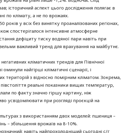
 врожаїв на рівні лише -1,2%. Водночас слід
вав; історичний аспект цього дослідження полягає в
ні по клімату, а не по врожаях.
 50 років у всіх без винятку проаналізованих регіонах,
акож спостерігалося інтенсивне атмосферне
остання дефіциту тиску водяної пари навіть при
е вельми важливий тренд для врахування на майбутнє.
негативних кліматичних трендів для Північної
 оминули найгірші кліматичні сценарії, і
их територій з відносно помірним кліматом. Зокрема,
і півстоліття реальні показники вищих температур,
лали по факту значно гіршу картину, ніж
иво усвідомлювати при розгляді проєкцій на
культурах з використанням двох моделей: пшениця –
нь – збільшення врожаїв на 8-10%.
нозначний: навіть найпрохолодніший сьогодні с/г