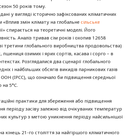
сезон 50 років тому.
 дані у вигляді історично зафіксованих кліматичних
м «Вплив змін клімату на глобальне
сільське
ї» спирається на теоретичні моделі. Його
ість. Аналіз тривав сім років і охопив 12658
дві третини глобального виробництва продовольства)
 пшениця озимих і ярих сортів, касава і сорго – в
нтекстах. Розглядалися два сценарії глобального
едніх і найбільших обсягів викидів парникових газів
 ООН (IPCC), що означало би підвищення середньої
 на 5°С.
таційні практики для збереження або підвищення
я періоду засіву залежно від очікуваних температур
них культур з метою уникнення періоду найсильнішої
а кінець 21-го століття за найгіршого кліматичного