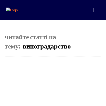
Select your plan
читайте статті на
Simple pricing. No hidden fees. Get the best content for your money.
тему:
виноградарство
Tryout
[tds_plans_price tdc_css=”eyJhbGwiOnsibWFyZ2luLWJvdHRvbSI6IjAiLC
f_descr_font_size=”eyJhbGwiOiIxNCIsImxhbmRzY2FwZSI6IjEzIiwicG
tdc_css=”eyJhbGwiOnsibWFyZ2luLWxlZnQiOiIxMiIsIndpZHRoIjoi
f_descr_font_line_height=”1.5″]
[tds_plans_button button_text=”Select”
tdc_css=”eyJhbGwiOnsibWFyZ2luLWJvdHRvbSI6IjAiLCJkaXNwbGF5Ijoi
f_txt_font_transform=”uppercase” f_txt_font_weight=”700″
f_txt_font_size=”eyJhbGwiOiIxNSIsImxhbmRzY2FwZSI6IjE0IiwicG9
text_color=”#ffffff” f_txt_font_line_height=”eyJhbGwiOiIyLjYiLCJw
padd=”eyJhbGwiOiIwIDIwcHggMnB4IiwicG9ydHJhaXQiOiIwIDE1cH