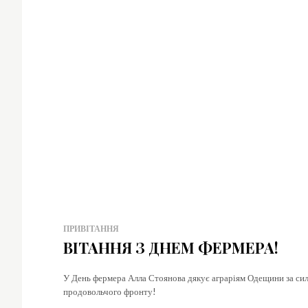
y
p
Simp
No 
fees
best
for 
mon
ПРИВІТАННЯ
ВІТАННЯ З ДНЕМ ФЕРМЕРА!
У День фермера Алла Стоянова дякує аграріям Одещини за силу
продовольчого фронту!