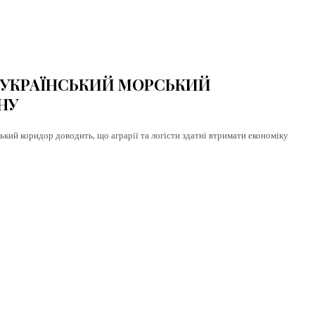
free_plan_desc=”JTNDZGVsJTNFUGhh
И: УКРАЇНСЬКИЙ МОРСЬКИЙ
НУ
кий коридор доводить, що аграрії та логісти здатні втримати економіку