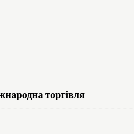
на думка
Новини
Аналітика
Пр
жнародна торгівля