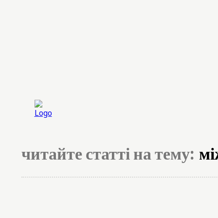
Головна
Експерт
читайте статті на тему:
мі