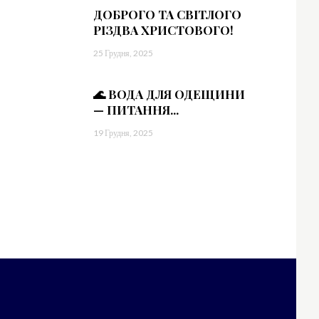
bWFyZ2luLWxlZnQiOiIxMiIsIndpZHRoIjoiMTgwIiwiZGlzcGxheSI6IiJ9LC
=”
ДОБРОГО ТА СВІТЛОГО
1.5″]
РІЗДВА ХРИСТОВОГО!
sImxhbmRzY2FwZSI6IjE0IiwicG9ydHJhaXQiOiIxMyIsInBob25lIjoiMTMifQ==
25 Грудня, 2025
WVzJTIwbWklMjBpbg==”
vdHRvbSI6IjMiLCJkaXNwbGF5IjoiIn0sImxhbmRzY2FwZSI6eyJtYXJnaW4tY
🌊 ВОДА ДЛЯ ОДЕЩИНИ
— ПИТАННЯ...
19 Грудня, 2025
=”
sImxhbmRzY2FwZSI6IjE0IiwicG9ydHJhaXQiOiIxMyIsInBob25lIjoiMTMifQ==
aWR1bnQlMjBsb3JlbQ==”
vdHRvbSI6IjMiLCJkaXNwbGF5IjoiIn0sImxhbmRzY2FwZSI6eyJtYXJnaW4tY
=”
sImxhbmRzY2FwZSI6IjE0IiwicG9ydHJhaXQiOiIxMyIsInBob25lIjoiMTMifQ==