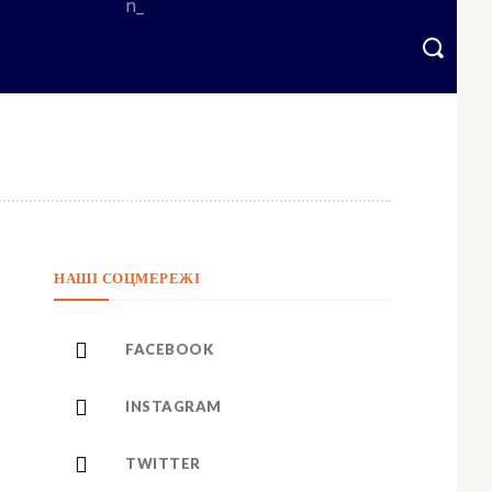
=”eyJhbGwiOnsibWFyZ2luLWJvdHRvbSI6IjAiLCJkaXNwbGF5IjoiIn19″ free_plan
НАШІ СОЦМЕРЕЖІ
bGwiOiIxNCIsImxhbmRzY2FwZSI6IjEzIiwicG9ydHJhaXQiOiIxMiIsInBob25lIj
bWFyZ2luLWxlZnQiOiIxMiIsIndpZHRoIjoiMTgwIiwiZGlzcGxheSI6IiJ9LC
=”
1.5″]
FACEBOOK
sImxhbmRzY2FwZSI6IjE0IiwicG9ydHJhaXQiOiIxMyIsInBob25lIjoiMTMifQ==
INSTAGRAM
WVzJTIwbWklMjBpbg==”
vdHRvbSI6IjMiLCJkaXNwbGF5IjoiIn0sImxhbmRzY2FwZSI6eyJtYXJnaW4tY
TWITTER