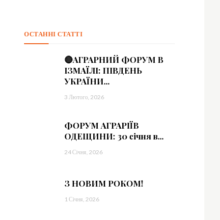
=”
sImxhbmRzY2FwZSI6IjE0IiwicG9ydHJhaXQiOiIxMyIsInBob25lIjoiMTMifQ==
ОСТАННІ СТАТТІ
sbGElMjB0aW5jaWR1bnQlMjBsb3JlbSUzQyUyRmRlbCUzRQ==”
🔴АГРАРНИЙ ФОРУМ В
vdHRvbSI6IjMiLCJkaXNwbGF5IjoiIn0sImxhbmRzY2FwZSI6eyJtYXJnaW4tY
ІЗМАЇЛІ: ПІВДЕНЬ
УКРАЇНИ...
=”
3 Лютого, 2026
sImxhbmRzY2FwZSI6IjE0IiwicG9ydHJhaXQiOiIxMyIsInBob25lIjoiMTMifQ==
ФОРУМ АГРАРІЇВ
ОДЕЩИНИ: 30 січня в...
c2VsbHVzJTIwYSUyMG5lcXVlJTNDJTJGZGVsJTNF”]
24 Січня, 2026
З НОВИМ РОКОМ!
1 Січня, 2026
=”eyJhbGwiOnsibWFyZ2luLWJvdHRvbSI6IjAiLCJkaXNwbGF5IjoiIn19″ free_plan
0.8)” f_descr_font_size=”eyJhbGwiOiIxNCIsImxhbmRzY2FwZSI6IjEzIiwicG