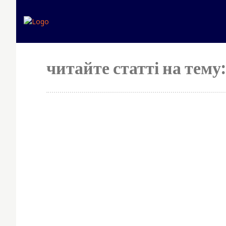
читайте статті на тему:
S
y
p
Simp
No 
fees
best
for 
mon