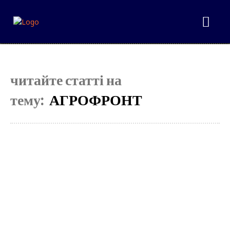
читайте статті на
тему:
АГРОФРОНТ
Select your plan
Simple pricing. No hidden fees. Get the best content for your money.
Tryout
[tds_plans_price tdc_css=”eyJhbGwiOnsibWFyZ2luLWJvdHRvbSI6IjAiLC
f_descr_font_size=”eyJhbGwiOiIxNCIsImxhbmRzY2FwZSI6IjEzIiwicG
tdc_css=”eyJhbGwiOnsibWFyZ2luLWxlZnQiOiIxMiIsIndpZHRoIjoi
f_descr_font_line_height=”1.5″]
[tds_plans_button button_text=”Select”
tdc_css=”eyJhbGwiOnsibWFyZ2luLWJvdHRvbSI6IjAiLCJkaXNwbGF5Ijoi