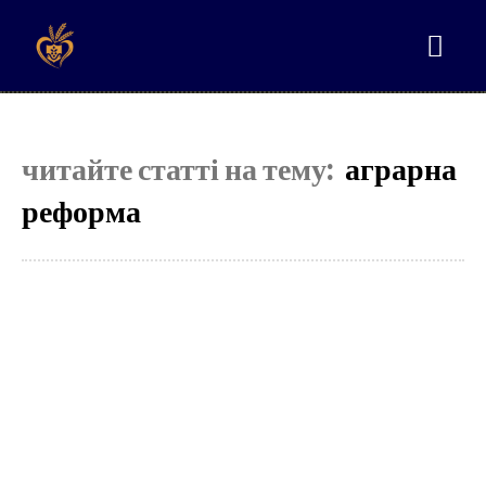
читайте статті на тему:
аграрна
реформа
Select your plan
Simple pricing. No hidden fees. Get the best content for your money.
Tryout
[tds_plans_price tdc_css=”eyJhbGwiOnsibWFyZ2luLWJvdHRvbSI6IjAiLC