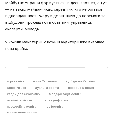
Майбутнє України формується не десь «потім», а тут
— на таких майданчиках, серед тих, хто не боїться
відповідальності. Форум довів: шлях до перемоги та
відбудови прокладають освітяни, управлінці,
експерти, молодь.
У кожній майстерні, у кожній аудиторії вже визріває
нова країна.
агроосвіта
Алла Стоянова
відбудова України
воєнний час
дуальна освіта
інновації в освіті
кадри для економіки
модернізація освіти
освітні політики
освітня реформа
професійна освіта
профосвіта
форум профосвіти