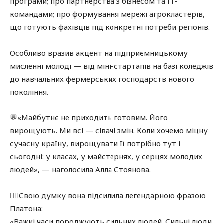
програми; про партнерства з бізнесом та ІТ-
командами; про формування мережі агрокластерів,
що готують фахівців під конкретні потреби регіонів.
Особливо вразив акцент на підприємницькому
мисленні молоді — від міні-стартапів на базі коледжів
до навчальних фермерських господарств нового
покоління.
💬«Майбутнє не приходить готовим. Його
вирощують. Ми всі — сівачі змін. Коли хочемо міцну
сучасну країну, вирощувати її потрібно тут і
сьогодні: у класах, у майстернях, у серцях молодих
людей», — наголосила Алла Стоянова.
✍🏻Свою думку вона підсилила легендарною фразою
Платона:
«Важкі часи породжують сильних людей. Сильні люди