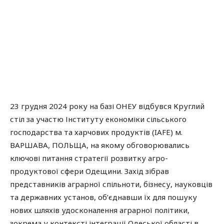
23 грудня 2024 року на базі ОНЕУ відбувся Круглий
стіл за участю Інституту економіки сільського
господарства та харчових продуктів (IAFE) м.
ВАРШАВА, ПОЛЬЩА, на якому обговорювались
ключові питання стратегії розвитку агро-
продуктової сфери Одещини. Захід зібрав
представників аграрної спільноти, бізнесу, науковців
та державних установ, об’єднавши їх для пошуку
нових шляхів удосконалення аграрної політики,
зокрема у контексті інтеграції Одеської області в