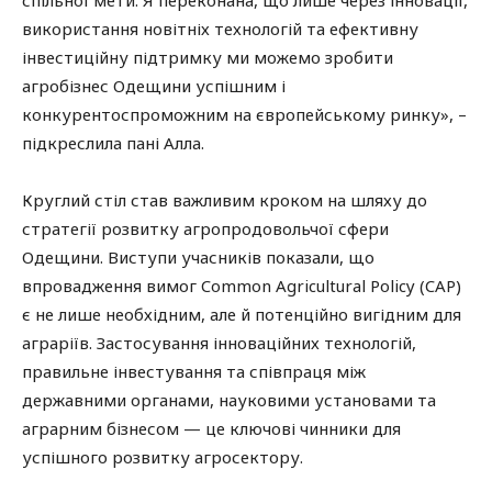
спільної мети. Я переконана, що лише через інновації,
використання новітніх технологій та ефективну
інвестиційну підтримку ми можемо зробити
агробізнес Одещини успішним і
конкурентоспроможним на європейському ринку», –
підкреслила пані Алла.
Круглий стіл став важливим кроком на шляху до
стратегії розвитку агропродовольчої сфери
Одещини. Виступи учасників показали, що
впровадження вимог Common Agricultural Policy (CAP)
є не лише необхідним, але й потенційно вигідним для
аграріїв. Застосування інноваційних технологій,
правильне інвестування та співпраця між
державними органами, науковими установами та
аграрним бізнесом — це ключові чинники для
успішного розвитку агросектору.