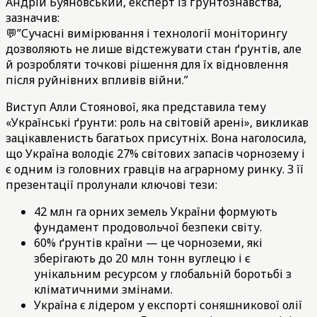
Андрій Буяновський, експерт із ґрунтознавства,
зазначив:
💬”Сучасні вимірювання і технології моніторингу
дозволяють не лише відстежувати стан ґрунтів, але
й розробляти точкові рішення для їх відновлення
після руйнівних впливів війни.”
Виступ Алли Стоянової, яка представила тему
«Українські ґрунти: роль на світовій арені», викликав
зацікавленисть багатьох присутніх. Вона наголосила,
що Україна володіє 27% світових запасів чорнозему і
є одним із головних гравців на аграрному ринку. З її
презентації пролунали ключові тези:
42 млн га орних земель України формують
фундамент продовольчої безпеки світу.
60% ґрунтів країни — це чорноземи, які
зберігають до 20 млн тонн вуглецю і є
унікальним ресурсом у глобальній боротьбі з
кліматичними змінами.
Україна є лідером у експорті соняшникової олії