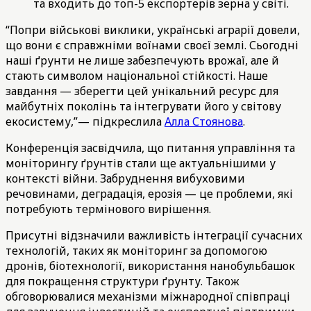
та входить до топ-5 експортерів зерна у світі.
“Попри військові виклики, українські аграрії довели,
що вони є справжніми воїнами своєї землі. Сьогодні
наші ґрунти не лише забезпечують врожаї, але й
стають символом національної стійкості. Наше
завдання — зберегти цей унікальний ресурс для
майбутніх поколінь та інтегрувати його у світову
екосистему,”— підкреслила
Алла Стоянова
.
Конференція засвідчила, що питання управління та
моніторингу ґрунтів стали ще актуальнішими у
контексті війни. Забруднення вибуховими
речовинами, деградація, ерозія — це проблеми, які
потребують термінового вирішення.
Присутні відзначили важливість інтеграції сучасних
технологій, таких як моніторинг за допомогою
дронів, біотехнології, використання нанобульбашок
для покращення структури ґрунту. Також
обговорювалися механізми міжнародної співпраці