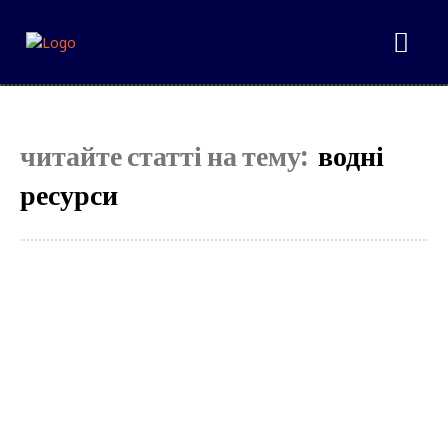
читайте статті на тему:
водні
ресурси
Select your plan
Simple pricing. No hidden fees. Get the best content for your money.
Tryout
[tds_plans_price tdc_css=”eyJhbGwiOnsibWFyZ2luLWJvdHRvbSI6IjAiLC
f_descr_font_size=”eyJhbGwiOiIxNCIsImxhbmRzY2FwZSI6IjEzIiwicG
tdc_css=”eyJhbGwiOnsibWFyZ2luLWxlZnQiOiIxMiIsIndpZHRoIjoi
f_descr_font_line_height=”1.5″]
[tds_plans_button button_text=”Select”
tdc_css=”eyJhbGwiOnsibWFyZ2luLWJvdHRvbSI6IjAiLCJkaXNwbGF5Ijoi