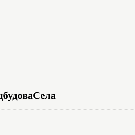
на думка
Новини
Аналітика
Пр
дбудоваСела