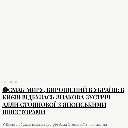
НОВИНИ
🔴СМАК МИРУ, ВИРОЩЕНИЙ В УКРАЇНІ: В
КИЄВІ ВІДБУЛАСЬ ЗНАКОВА ЗУСТРІЧ
АЛЛИ СТОЯНОВОЇ З ЯПОНСЬКИМИ
ІНВЕСТОРАМИ
У Києві відбулася важлива зустріч Алли Стоянової з японськими