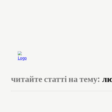
Головна
Експерт
читайте статті на тему:
лю