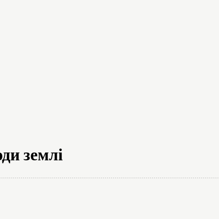
на думка
Новини
Аналітика
Пр
ди землі