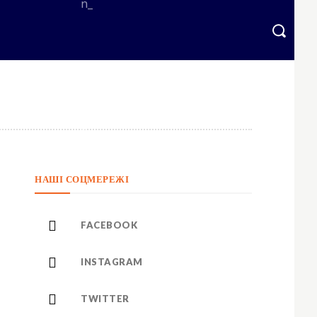
=”eyJhbGwiOnsibWFyZ2luLWJvdHRvbSI6IjAiLCJkaXNwbGF5IjoiIn19″ free_plan
НАШІ СОЦМЕРЕЖІ
bGwiOiIxNCIsImxhbmRzY2FwZSI6IjEzIiwicG9ydHJhaXQiOiIxMiIsInBob25lIj
bWFyZ2luLWxlZnQiOiIxMiIsIndpZHRoIjoiMTgwIiwiZGlzcGxheSI6IiJ9LC
=”
1.5″]
FACEBOOK
sImxhbmRzY2FwZSI6IjE0IiwicG9ydHJhaXQiOiIxMyIsInBob25lIjoiMTMifQ==
INSTAGRAM
WVzJTIwbWklMjBpbg==”
vdHRvbSI6IjMiLCJkaXNwbGF5IjoiIn0sImxhbmRzY2FwZSI6eyJtYXJnaW4tY
TWITTER