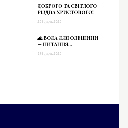
bWFyZ2luLWxlZnQiOiIxMiIsIndpZHRoIjoiMTgwIiwiZGlzcGxheSI6IiJ9LC
=”
ДОБРОГО ТА СВІТЛОГО
1.5″]
РІЗДВА ХРИСТОВОГО!
sImxhbmRzY2FwZSI6IjE0IiwicG9ydHJhaXQiOiIxMyIsInBob25lIjoiMTMifQ==
25 Грудня, 2025
WVzJTIwbWklMjBpbg==”
vdHRvbSI6IjMiLCJkaXNwbGF5IjoiIn0sImxhbmRzY2FwZSI6eyJtYXJnaW4tY
🌊 ВОДА ДЛЯ ОДЕЩИНИ
— ПИТАННЯ...
19 Грудня, 2025
=”
sImxhbmRzY2FwZSI6IjE0IiwicG9ydHJhaXQiOiIxMyIsInBob25lIjoiMTMifQ==
aWR1bnQlMjBsb3JlbQ==”
vdHRvbSI6IjMiLCJkaXNwbGF5IjoiIn0sImxhbmRzY2FwZSI6eyJtYXJnaW4tY
=”
sImxhbmRzY2FwZSI6IjE0IiwicG9ydHJhaXQiOiIxMyIsInBob25lIjoiMTMifQ==