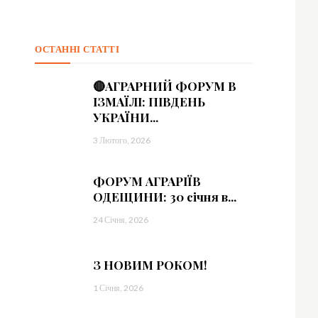
=”
sImxhbmRzY2FwZSI6IjE0IiwicG9ydHJhaXQiOiIxMyIsInBob25lIjoiMTMifQ==
ОСТАННІ СТАТТІ
sbGElMjB0aW5jaWR1bnQlMjBsb3JlbSUzQyUyRmRlbCUzRQ==”
🔴АГРАРНИЙ ФОРУМ В
vdHRvbSI6IjMiLCJkaXNwbGF5IjoiIn0sImxhbmRzY2FwZSI6eyJtYXJnaW4tY
ІЗМАЇЛІ: ПІВДЕНЬ
УКРАЇНИ...
=”
3 Лютого, 2026
sImxhbmRzY2FwZSI6IjE0IiwicG9ydHJhaXQiOiIxMyIsInBob25lIjoiMTMifQ==
ФОРУМ АГРАРІЇВ
ОДЕЩИНИ: 30 січня в...
c2VsbHVzJTIwYSUyMG5lcXVlJTNDJTJGZGVsJTNF”]
24 Січня, 2026
З НОВИМ РОКОМ!
1 Січня, 2026
=”eyJhbGwiOnsibWFyZ2luLWJvdHRvbSI6IjAiLCJkaXNwbGF5IjoiIn19″ free_plan
0.8)” f_descr_font_size=”eyJhbGwiOiIxNCIsImxhbmRzY2FwZSI6IjEzIiwicG