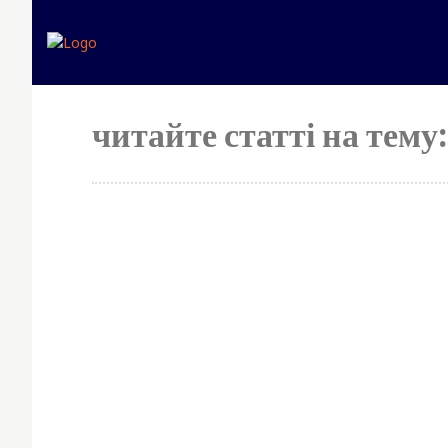
читайте статті на тему:
S
y
p
Simp
No 
fees
best
for 
mon