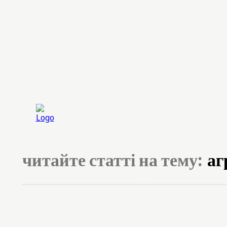
Головна
Експерт
читайте статті на тему:
аг