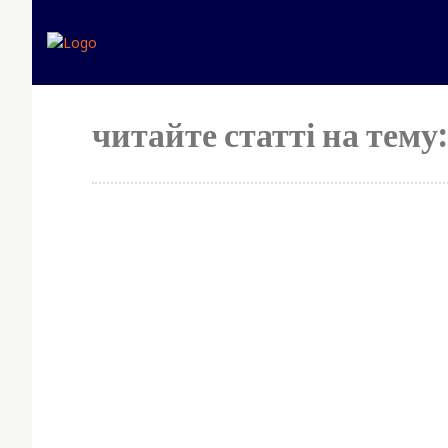
Головна
Експертна дум
читайте статті на тему:
S
y
p
Simp
No 
fees
best
for 
mon