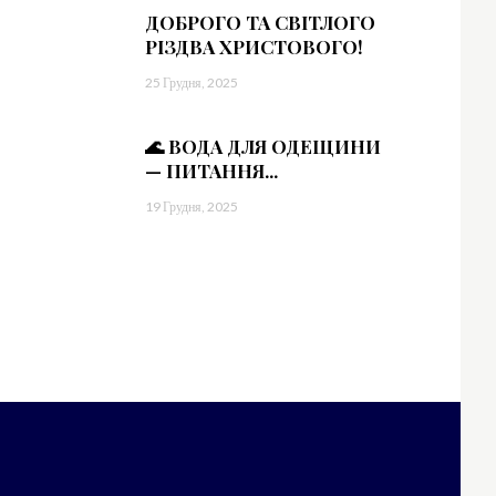
bWFyZ2luLWxlZnQiOiIxMiIsIndpZHRoIjoiMTgwIiwiZGlzcGxheSI6IiJ9LC
=”
ДОБРОГО ТА СВІТЛОГО
1.5″]
РІЗДВА ХРИСТОВОГО!
sImxhbmRzY2FwZSI6IjE0IiwicG9ydHJhaXQiOiIxMyIsInBob25lIjoiMTMifQ==
25 Грудня, 2025
WVzJTIwbWklMjBpbg==”
vdHRvbSI6IjMiLCJkaXNwbGF5IjoiIn0sImxhbmRzY2FwZSI6eyJtYXJnaW4tY
🌊 ВОДА ДЛЯ ОДЕЩИНИ
— ПИТАННЯ...
19 Грудня, 2025
=”
sImxhbmRzY2FwZSI6IjE0IiwicG9ydHJhaXQiOiIxMyIsInBob25lIjoiMTMifQ==
aWR1bnQlMjBsb3JlbQ==”
vdHRvbSI6IjMiLCJkaXNwbGF5IjoiIn0sImxhbmRzY2FwZSI6eyJtYXJnaW4tY
=”
sImxhbmRzY2FwZSI6IjE0IiwicG9ydHJhaXQiOiIxMyIsInBob25lIjoiMTMifQ==