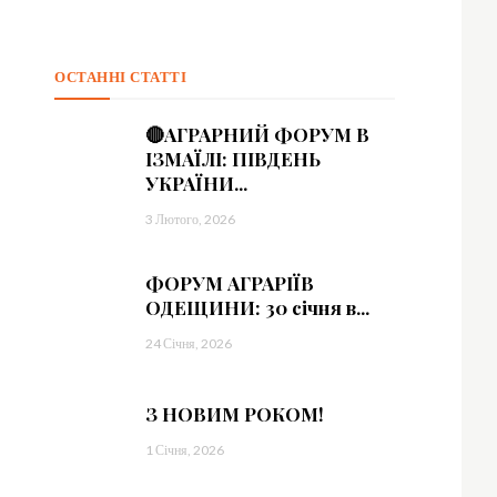
=”
sImxhbmRzY2FwZSI6IjE0IiwicG9ydHJhaXQiOiIxMyIsInBob25lIjoiMTMifQ==
ОСТАННІ СТАТТІ
sbGElMjB0aW5jaWR1bnQlMjBsb3JlbSUzQyUyRmRlbCUzRQ==”
🔴АГРАРНИЙ ФОРУМ В
vdHRvbSI6IjMiLCJkaXNwbGF5IjoiIn0sImxhbmRzY2FwZSI6eyJtYXJnaW4tY
ІЗМАЇЛІ: ПІВДЕНЬ
УКРАЇНИ...
=”
3 Лютого, 2026
sImxhbmRzY2FwZSI6IjE0IiwicG9ydHJhaXQiOiIxMyIsInBob25lIjoiMTMifQ==
ФОРУМ АГРАРІЇВ
ОДЕЩИНИ: 30 січня в...
c2VsbHVzJTIwYSUyMG5lcXVlJTNDJTJGZGVsJTNF”]
24 Січня, 2026
З НОВИМ РОКОМ!
1 Січня, 2026
=”eyJhbGwiOnsibWFyZ2luLWJvdHRvbSI6IjAiLCJkaXNwbGF5IjoiIn19″ free_plan
0.8)” f_descr_font_size=”eyJhbGwiOiIxNCIsImxhbmRzY2FwZSI6IjEzIiwicG