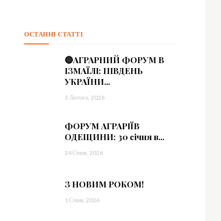
=”
sImxhbmRzY2FwZSI6IjE0IiwicG9ydHJhaXQiOiIxMyIsInBob25lIjoiMTMifQ==
ОСТАННІ СТАТТІ
sbGElMjB0aW5jaWR1bnQlMjBsb3JlbSUzQyUyRmRlbCUzRQ==”
🔴АГРАРНИЙ ФОРУМ В
vdHRvbSI6IjMiLCJkaXNwbGF5IjoiIn0sImxhbmRzY2FwZSI6eyJtYXJnaW4tY
ІЗМАЇЛІ: ПІВДЕНЬ
УКРАЇНИ...
=”
3 Лютого, 2026
sImxhbmRzY2FwZSI6IjE0IiwicG9ydHJhaXQiOiIxMyIsInBob25lIjoiMTMifQ==
ФОРУМ АГРАРІЇВ
ОДЕЩИНИ: 30 січня в...
c2VsbHVzJTIwYSUyMG5lcXVlJTNDJTJGZGVsJTNF”]
24 Січня, 2026
З НОВИМ РОКОМ!
1 Січня, 2026
=”eyJhbGwiOnsibWFyZ2luLWJvdHRvbSI6IjAiLCJkaXNwbGF5IjoiIn19″ free_plan
0.8)” f_descr_font_size=”eyJhbGwiOiIxNCIsImxhbmRzY2FwZSI6IjEzIiwicG