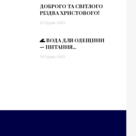
bWFyZ2luLWxlZnQiOiIxMiIsIndpZHRoIjoiMTgwIiwiZGlzcGxheSI6IiJ9LC
=”
ДОБРОГО ТА СВІТЛОГО
1.5″]
РІЗДВА ХРИСТОВОГО!
sImxhbmRzY2FwZSI6IjE0IiwicG9ydHJhaXQiOiIxMyIsInBob25lIjoiMTMifQ==
25 Грудня, 2025
WVzJTIwbWklMjBpbg==”
vdHRvbSI6IjMiLCJkaXNwbGF5IjoiIn0sImxhbmRzY2FwZSI6eyJtYXJnaW4tY
🌊 ВОДА ДЛЯ ОДЕЩИНИ
— ПИТАННЯ...
19 Грудня, 2025
=”
sImxhbmRzY2FwZSI6IjE0IiwicG9ydHJhaXQiOiIxMyIsInBob25lIjoiMTMifQ==
aWR1bnQlMjBsb3JlbQ==”
vdHRvbSI6IjMiLCJkaXNwbGF5IjoiIn0sImxhbmRzY2FwZSI6eyJtYXJnaW4tY
=”
sImxhbmRzY2FwZSI6IjE0IiwicG9ydHJhaXQiOiIxMyIsInBob25lIjoiMTMifQ==