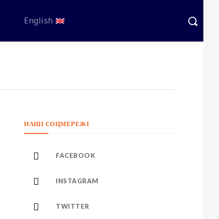
English
=”eyJhbGwiOnsibWFyZ2luLWJvdHRvbSI6IjAiLCJkaXNwbGF5IjoiIn19″ free_plan
НАШІ СОЦМЕРЕЖІ
bGwiOiIxNCIsImxhbmRzY2FwZSI6IjEzIiwicG9ydHJhaXQiOiIxMiIsInBob25lIj
bWFyZ2luLWxlZnQiOiIxMiIsIndpZHRoIjoiMTgwIiwiZGlzcGxheSI6IiJ9LC
=”
1.5″]
FACEBOOK
sImxhbmRzY2FwZSI6IjE0IiwicG9ydHJhaXQiOiIxMyIsInBob25lIjoiMTMifQ==
INSTAGRAM
WVzJTIwbWklMjBpbg==”
vdHRvbSI6IjMiLCJkaXNwbGF5IjoiIn0sImxhbmRzY2FwZSI6eyJtYXJnaW4tY
TWITTER