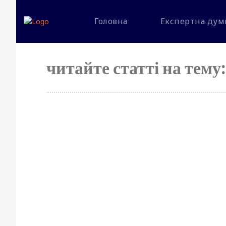
Головна
Експертна дум
читайте статті на тему:
S
y
p
Simp
No 
fees
best
for 
mon