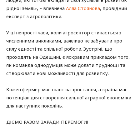
людей, які готові вкладати свої зусилля в розвиток
рідної землі», – впевнена
Алла Стоянова
, провідний
експерт з агрополітики.
У ці непрості часи, коли агросектор стикається з
численними викликами, важливо не забувати про
силу єдності та спільної роботи. Зустрічі, що
проходять на Одещині, є яскравим прикладом того,
як команда однодумців може долати труднощі та
створювати нові можливості для розвитку.
Кожен фермер має шанс на зростання, а країна має
потенціал для створення сильної аграрної економіки
для наступних поколінь.
ДІЄМО РАЗОМ ЗАРАДИ ПЕРЕМОГИ!