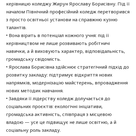
керівницю коледжу Жирун Ярославу Борисівну. Під її
началом Північний професійний коледж перетворився
з просто освітньої установи на справжню кузню
талантів.
• Вона вірить в потенціал кожного учня: під її
керівництвом не лише розвивають робітничі
навички, а й виховують характер, відповідальність,
громадську свідомість.
• Ярослава Борисівна здійснює стратегічний підхід до
розвитку закладу: підтримує відкриття нових
напрямків, модернізацію майстерень, впровадження
нових методик навчання.
• Завдяки її лідерству коледж долучається до
соціальних проєктів: екологічні ініціативи,
громадська активність, співпраця з місцевою
владою — усе це підвищує не лише освітню, а й
соціальну роль закладу.