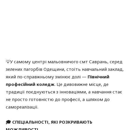
💡У самому центрі мальовничого смт Саврань, серед
зелених пагорбів Одещини, стоїть навчальний заклад,
який по-справжньому змінює долі —
Північний
професійний коледж
. Це дивовижне місце, де
традиції поєднуються з інноваціями, а навчання стає
не просто готовністю до професії, а шляхом до
самореалізації.
🎓 СПЕЦІАЛЬНОСТІ, ЯКІ РОЗКРИВАЮТЬ
МОЖЛИВОСТІ