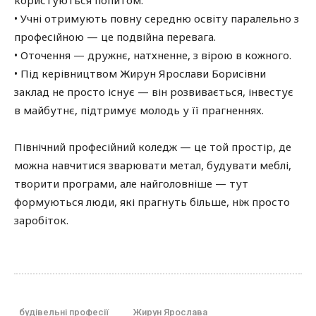
користуються попитом.
• Учні отримують повну середню освіту паралельно з
професійною — це подвійна перевага.
• Оточення — дружнє, натхненне, з вірою в кожного.
• Під керівництвом Жирун Ярослави Борисівни
заклад не просто існує — він розвивається, інвестує
в майбутнє, підтримує молодь у її прагненнях.
Північний професійний коледж — це той простір, де
можна навчитися зварювати метал, будувати меблі,
творити програми, але найголовніше — тут
формуються люди, які прагнуть більше, ніж просто
заробіток.
будівельні професії
Жирун Ярослава