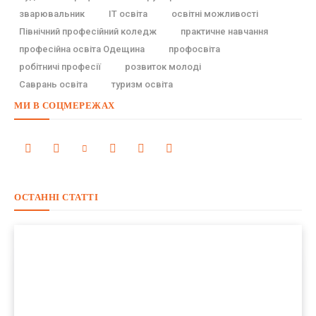
зварювальник
ІТ освіта
освітні можливості
Північний професійний коледж
практичне навчання
професійна освіта Одещина
профосвіта
робітничі професії
розвиток молоді
Саврань освіта
туризм освіта
МИ В СОЦМЕРЕЖАХ
ОСТАННІ СТАТТІ