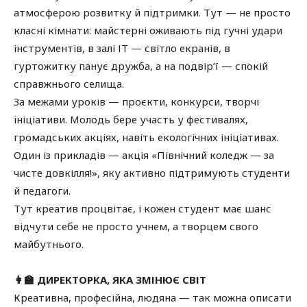
атмосферою розвитку й підтримки. Тут — не просто
класні кімнати: майстерні оживають під гучні удари
інструментів, в залі ІТ — світло екранів, в
гуртожитку панує дружба, а на подвір’ї — спокій
справжнього селища.
За межами уроків — проєкти, конкурси, творчі
ініціативи. Молодь бере участь у фестивалях,
громадських акціях, навіть екологічних ініціативах.
Один із прикладів — акція «Північний коледж — за
чисте довкілля!», яку активно підтримують студенти
й педагоги.
Тут креатив процвітає, і кожен студент має шанс
відчути себе не просто учнем, а творцем свого
майбутнього.
👩‍🏫 ДИРЕКТОРКА, ЯКА ЗМІНЮЄ СВІТ
Креативна, професійна, людяна — так можна описати